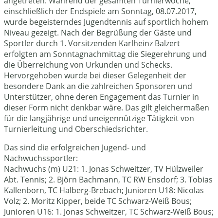
angetreten. Während der gesamten Turnierwoche,
einschließlich der Endspiele am Sonntag, 08.07.2017,
wurde begeisterndes Jugendtennis auf sportlich hohem
Niveau gezeigt. Nach der Begrüßung der Gäste und
Sportler durch 1. Vorsitzenden Karlheinz Balzert
erfolgten am Sonntagnachmittag die Siegerehrung und
die Überreichung von Urkunden und Schecks.
Hervorgehoben wurde bei dieser Gelegenheit der
besondere Dank an die zahlreichen Sponsoren und
Unterstützer, ohne deren Engagement das Turnier in
dieser Form nicht denkbar wäre. Das gilt gleichermaßen
für die langjährige und uneigennützige Tätigkeit von
Turnierleitung und Oberschiedsrichter.
Das sind die erfolgreichen Jugend- und
Nachwuchssportler:
Nachwuchs (m) U21: 1. Jonas Schweitzer, TV Hülzweiler
Abt. Tennis; 2. Björn Bachmann, TC RW Ensdorf; 3. Tobias
Kallenborn, TC Halberg-Brebach; Junioren U18: Nicolas
Volz; 2. Moritz Kipper, beide TC Schwarz-Weiß Bous;
Junioren U16: 1. Jonas Schweitzer, TC Schwarz-Weiß Bous;