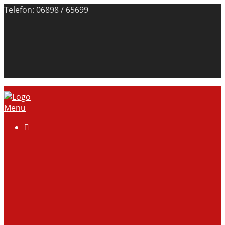
Telefon: 06898 / 65699
Menu

Über uns
Anlage
Vorstand
Mitgliedschaft
Kontodaten
Galerie