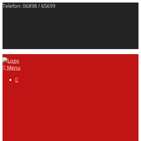
Telefon: 06898 / 65699
Menu

Über uns
Anlage
Vorstand
Mitgliedschaft
Kontodaten
Galerie