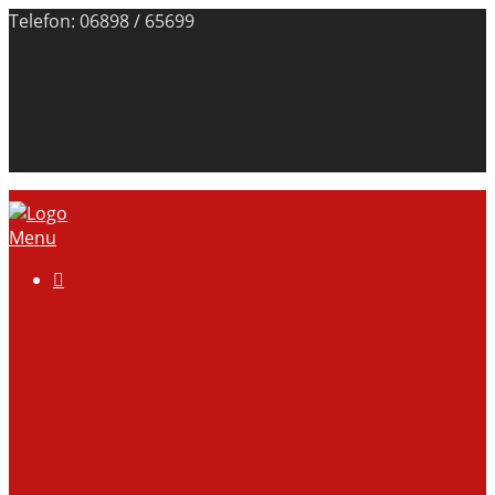
Telefon: 06898 / 65699
Menu

Über uns
Anlage
Vorstand
Mitgliedschaft
Kontodaten
Galerie