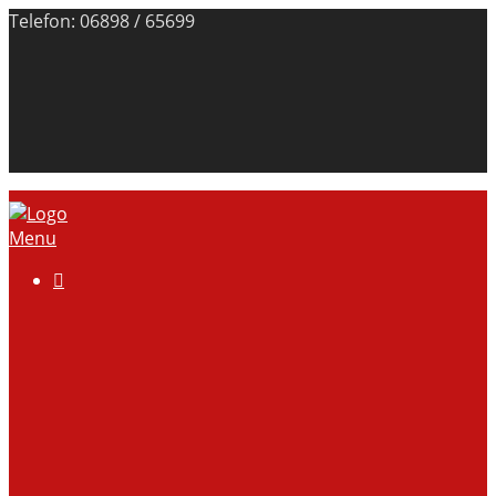
Telefon: 06898 / 65699
Menu

Über uns
Anlage
Vorstand
Mitgliedschaft
Kontodaten
Galerie