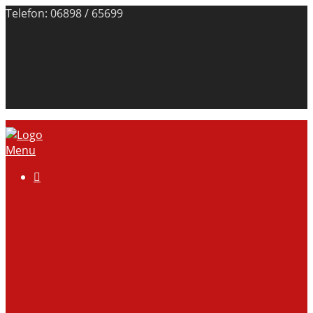
Telefon: 06898 / 65699
Menu

Über uns
Anlage
Vorstand
Mitgliedschaft
Kontodaten
Galerie