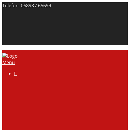
Telefon: 06898 / 65699
Menu

Über uns
Anlage
Vorstand
Mitgliedschaft
Kontodaten
Galerie