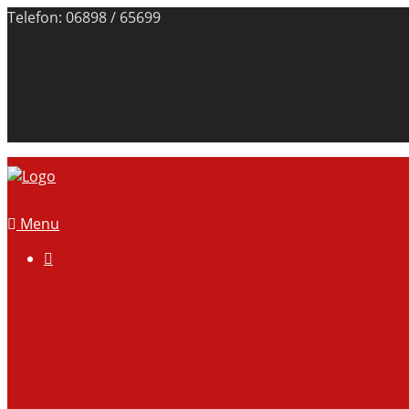
Telefon: 06898 / 65699
Menu

Über uns
Anlage
Vorstand
Mitgliedschaft
Kontodaten