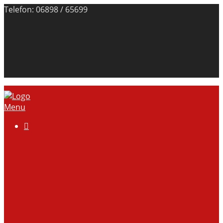
Telefon: 06898 / 65699
Menu

Über uns
Anlage
Vorstand
Mitgliedschaft
Kontodaten
Galerie