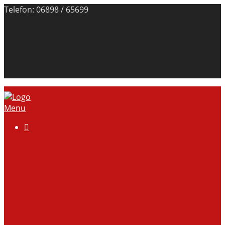
Telefon: 06898 / 65699
Menu

Über uns
Anlage
Vorstand
Mitgliedschaft
Kontodaten
Galerie