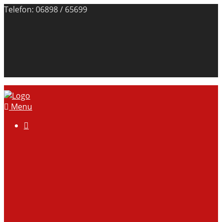
Telefon: 06898 / 65699
Menu

Über uns
Anlage
Vorstand
Mitgliedschaft
Kontodaten
Galerie