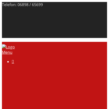
Telefon: 06898 / 65699
Menu

Über uns
Anlage
Vorstand
Mitgliedschaft
Kontodaten
Galerie