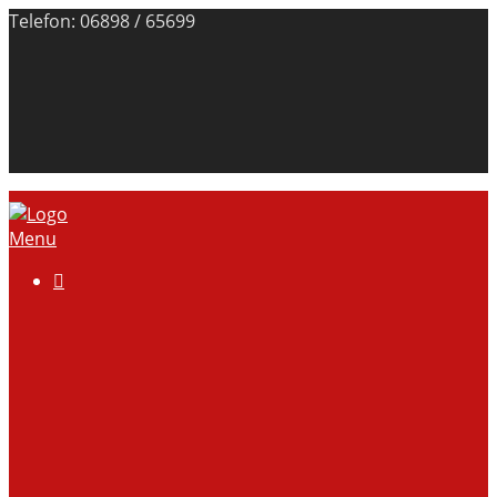
Telefon: 06898 / 65699
Menu

Über uns
Anlage
Vorstand
Mitgliedschaft
Kontodaten
Galerie