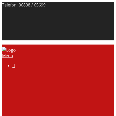
Telefon: 06898 / 65699
Menu

Über uns
Anlage
Vorstand
Mitgliedschaft
Kontodaten
Galerie