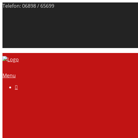
Telefon: 06898 / 65699
Menu

Über uns
Anlage
Vorstand
Mitgliedschaft
Kontodaten