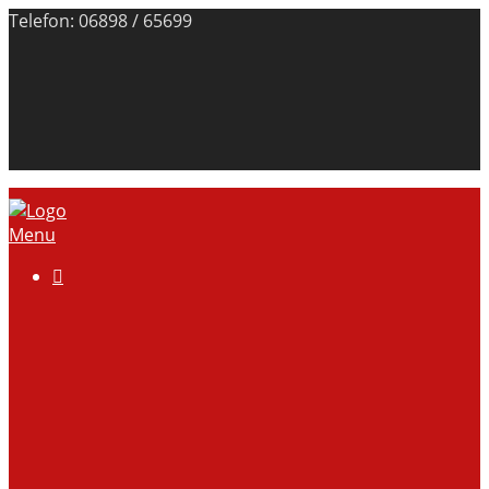
Telefon: 06898 / 65699
Menu

Über uns
Anlage
Vorstand
Mitgliedschaft
Kontodaten
Galerie