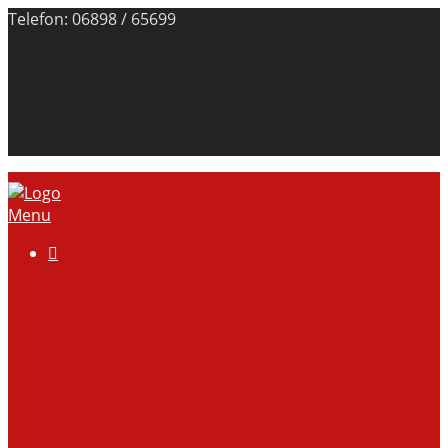
Telefon: 06898 / 65699
Menu

Über uns
Anlage
Vorstand
Mitgliedschaft
Kontodaten
Galerie