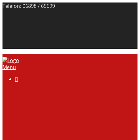
Telefon: 06898 / 65699
Menu

Über uns
Anlage
Vorstand
Mitgliedschaft
Kontodaten
Galerie