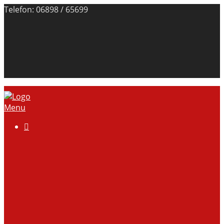
Telefon: 06898 / 65699
Menu

Über uns
Anlage
Vorstand
Mitgliedschaft
Kontodaten
Galerie