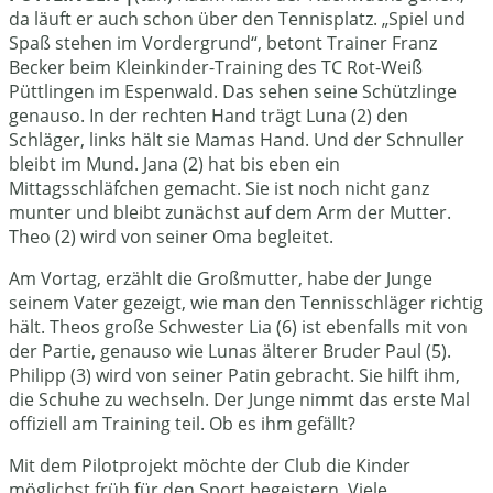
da läuft er auch schon über den Tennisplatz. „Spiel und
Spaß stehen im Vordergrund“, betont Trainer Franz
Becker beim Kleinkinder-Training des TC Rot-Weiß
Püttlingen im Espenwald. Das sehen seine Schützlinge
genauso. In der rechten Hand trägt Luna (2) den
Schläger, links hält sie Mamas Hand. Und der Schnuller
bleibt im Mund. Jana (2) hat bis eben ein
Mittagsschläfchen gemacht. Sie ist noch nicht ganz
munter und bleibt zunächst auf dem Arm der Mutter.
Theo (2) wird von seiner Oma begleitet.
Am Vortag, erzählt die Großmutter, habe der Junge
seinem Vater gezeigt, wie man den Tennisschläger richtig
hält. Theos große Schwester Lia (6) ist ebenfalls mit von
der Partie, genauso wie Lunas älterer Bruder Paul (5).
Philipp (3) wird von seiner Patin gebracht. Sie hilft ihm,
die Schuhe zu wechseln. Der Junge nimmt das erste Mal
offiziell am Training teil. Ob es ihm gefällt?
Mit dem Pilotprojekt möchte der Club die Kinder
möglichst früh für den Sport begeistern. Viele