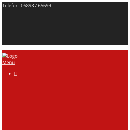
Telefon: 06898 / 65699
Menu

Über uns
Anlage
Vorstand
Mitgliedschaft
Kontodaten
Galerie