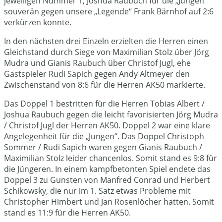
jeweiligen Nummer 1, Joshua Raubuch für die „Jungen“
souverän gegen unsere „Legende“ Frank Bärnhof auf 2:6
verkürzen konnte.
In den nächsten drei Einzeln erzielten die Herren einen
Gleichstand durch Siege von Maximilian Stolz über Jörg
Mudra und Gianis Raubuch über Christof Jugl, ehe
Gastspieler Rudi Sapich gegen Andy Altmeyer den
Zwischenstand von 8:6 für die Herren AK50 markierte.
Das Doppel 1 bestritten für die Herren Tobias Albert /
Joshua Raubuch gegen die leicht favorisierten Jörg Mudra
/ Christof Jugl der Herren AK50. Doppel 2 war eine klare
Angelegenheit für die „Jungen“. Das Doppel Christoph
Sommer / Rudi Sapich waren gegen Gianis Raubuch /
Maximilian Stolz leider chancenlos. Somit stand es 9:8 für
die Jüngeren. In einem kampfbetonten Spiel endete das
Doppel 3 zu Gunsten von Manfred Conrad und Herbert
Schikowsky, die nur im 1. Satz etwas Probleme mit
Christopher Himbert und Jan Rosenlöcher hatten. Somit
stand es 11:9 für die Herren AK50.