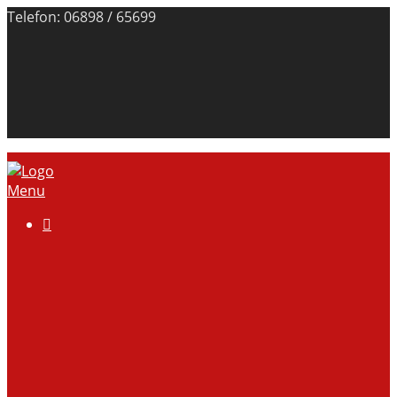
Telefon: 06898 / 65699
Menu

Über uns
Anlage
Vorstand
Mitgliedschaft
Kontodaten
Galerie