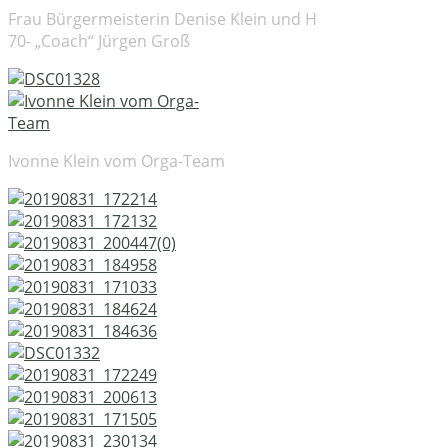
Frau Bürgermeisterin Denise Klein und H
70- „Coach“ Jürgen Groß
Ivonne Klein vom Orga-Team