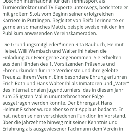
Obschon international für den Tennissport als
Turnierdirektor und TV-Experte unterwegs, berichtete er
mit großem Stolz vom Beginn seiner erfolgreichen
Karriere in Püttlingen. Begleitet von Beifall erinnerte er
gerne an so manches Match, beispielsweise mit den im
Publikum anwesenden Vereinskameraden.
Die Gründungsmitglieder*innen Rita Raubuch, Helmut
Heisel, Willi Wambach und Walter Ihl haben die
Einladung zur Feier gerne angenommen. Sie erhielten
aus den Händen des 1. Vorsitzenden Präsente und
Ehrenurkunden für ihre Verdienste und ihre gelebte
Treue zu ihrem Verein. Eine besondere Ehrung erfuhren
Erich Roth und Hans Walter Ihl als Initiatoren und „Väter“
des Internationalen Jugendturniers, das in diesem Jahr
zum 35-igsten Mal in ununterbrochener Folge
ausgetragen werden konnte. Der Ehrengast Hans
Helmut Fischer wurde ebenso mit Applaus bedacht. Er
hat, neben seinen verschiedenen Funktion im Vorstand,
über die Jahrzehnte hinweg mit seiner Kenntnis und
Erfahrung als ausgewiesener Fachmann dem Verein in