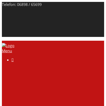
Telefon: 06898 / 65699
Menu

Über uns
Anlage
Vorstand
Mitgliedschaft
Kontodaten
Galerie