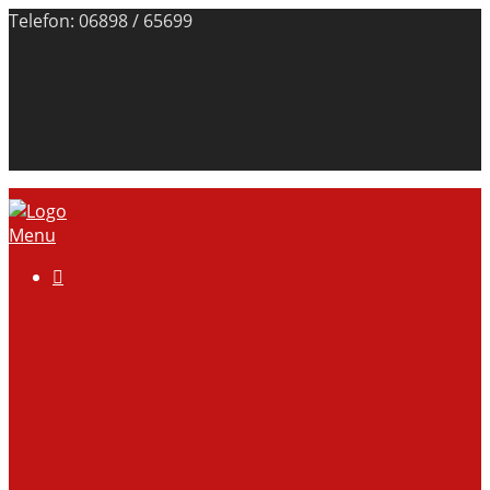
Telefon: 06898 / 65699
Menu

Über uns
Anlage
Vorstand
Mitgliedschaft
Kontodaten
Galerie