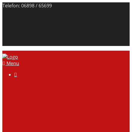
Telefon: 06898 / 65699
Menu

Über uns
Anlage
Vorstand
Mitgliedschaft
Kontodaten
Galerie