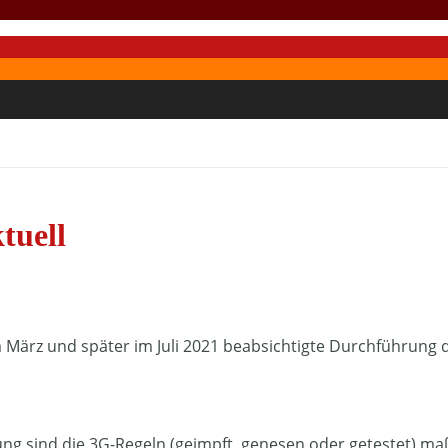
tuell
ärz und später im Juli 2021 beabsichtigte Durchführung de
ng sind die 3G-Regeln (geimpft, genesen oder getestet) maß