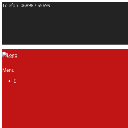
Telefon: 06898 / 65699
Menu

Über uns
Anlage
Vorstand
Mitgliedschaft
Kontodaten