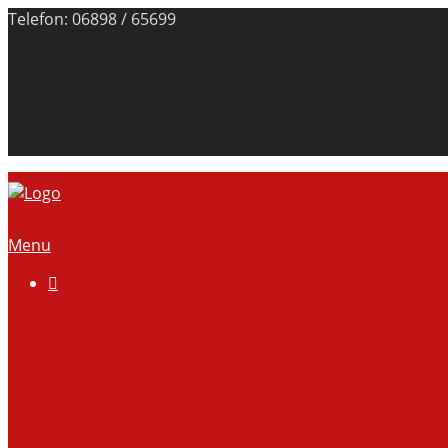
Telefon: 06898 / 65699
Menu

Über uns
Anlage
Vorstand
Mitgliedschaft
Kontodaten