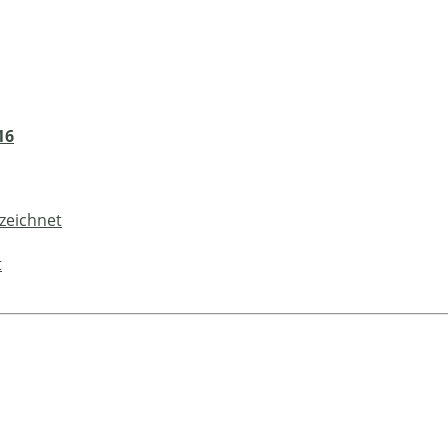
16
zeichnet
t