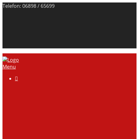
Telefon: 06898 / 65699
Menu

Über uns
Anlage
Vorstand
Mitgliedschaft
Kontodaten
Galerie