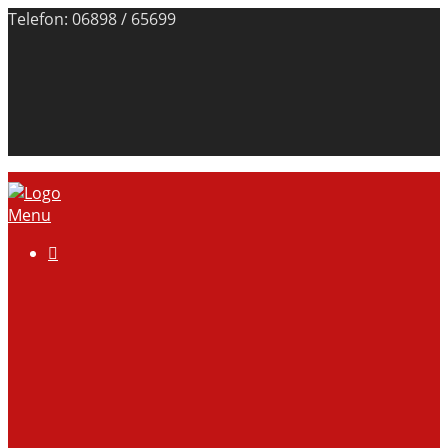
Telefon: 06898 / 65699
Menu

Über uns
Anlage
Vorstand
Mitgliedschaft
Kontodaten
Galerie