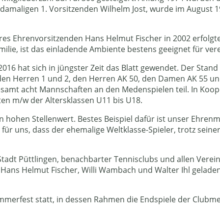
om damaligen 1. Vorsitzenden Wilhelm Jost, wurde im August
seres Ehrenvorsitzenden Hans Helmut Fischer in 2002 erfolg
ilie, ist das einladende Ambiente bestens geeignet für ver
16 hat sich in jüngster Zeit das Blatt gewendet. Der Stand 
en Herren 1 und 2, den Herren AK 50, den Damen AK 55 und 
gesamt acht Mannschaften an den Medenspielen teil. In Koo
n m/w der Altersklassen U11 bis U18.
n hohen Stellenwert. Bestes Beispiel dafür ist unser Ehren
 für uns, dass der ehemalige Weltklasse-Spieler, trotz sein
adt Püttlingen, benachbarter Tennisclubs und allen Vereins
ans Helmut Fischer, Willi Wambach und Walter Ihl geladen.
mmerfest statt, in dessen Rahmen die Endspiele der Clubm