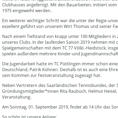
Clubhauses angefertigt. Mit den Bauarbeiten, initiiert v
1975 eingeweiht werden.
Ein weiterer wichtiger Schritt war die unter der Regie un
exzellent geführt von unserem Wirt Thomas und seiner Fam
Nach einem Tiefstand von knapp unter 100 Mitgliedern in 20
unseres Clubs. In der laufenden Saison 2019 nehmen mit d
Spielgemeinschaften mit dem TC 77 Völkl.-Heidstock, ins
spielen außerdem mehrere Kinder-und Jugendmannschafte
Die Jugendarbeit hatte im TC Püttlingen immer schon eine
Deutschland, Patrik Kühnen. Deshalb ist es auch eine Ehre
sein Kommen zur Festveranstaltung zugesagt hat.
Neben Vertretern des Saarländischen Tennisbundes, der St
Gründungsmitglieder*innen Rita Raubuch, Helmut Heisel, H
Veranstaltung.
Am Sonntag, 01. September 2019, findet ab 14 Uhr das So
So schön ist unsere Anlage: