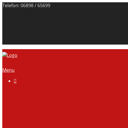
Telefon: 06898 / 65699
Menu

Über uns
Anlage
Vorstand
Mitgliedschaft
Kontodaten