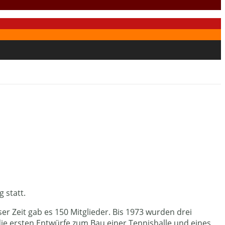
 statt.
er Zeit gab es 150 Mitglieder. Bis 1973 wurden drei
n die ersten Entwürfe zum Bau einer Tennishalle und eines