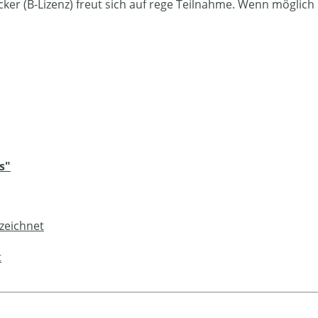
cker (B-Lizenz) freut sich auf rege Teilnahme. Wenn möglic
s"
zeichnet
t