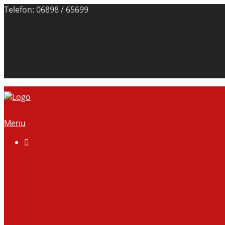
Telefon: 06898 / 65699
Menu

Über uns
Anlage
Vorstand
Mitgliedschaft
Kontodaten