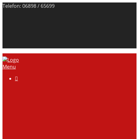
Telefon: 06898 / 65699
Menu

Über uns
Anlage
Vorstand
Mitgliedschaft
Kontodaten
Galerie