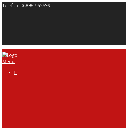
Telefon: 06898 / 65699
Menu

Über uns
Anlage
Vorstand
Mitgliedschaft
Kontodaten
Galerie