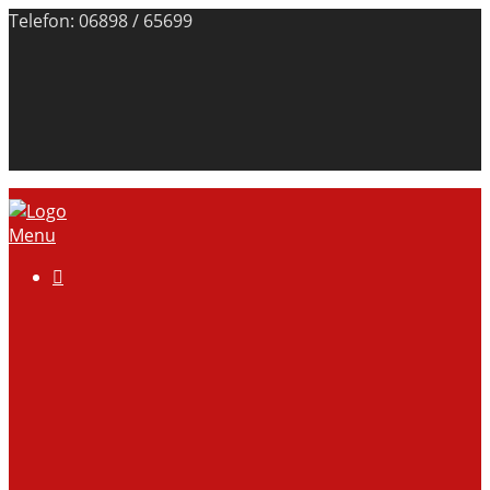
Telefon: 06898 / 65699
Menu

Über uns
Anlage
Vorstand
Mitgliedschaft
Kontodaten
Galerie