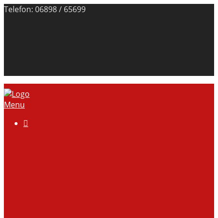
Telefon: 06898 / 65699
Menu

Über uns
Anlage
Vorstand
Mitgliedschaft
Kontodaten
Galerie