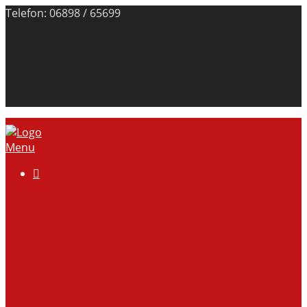
Telefon: 06898 / 65699
Menu

Über uns
Anlage
Vorstand
Mitgliedschaft
Kontodaten
Galerie