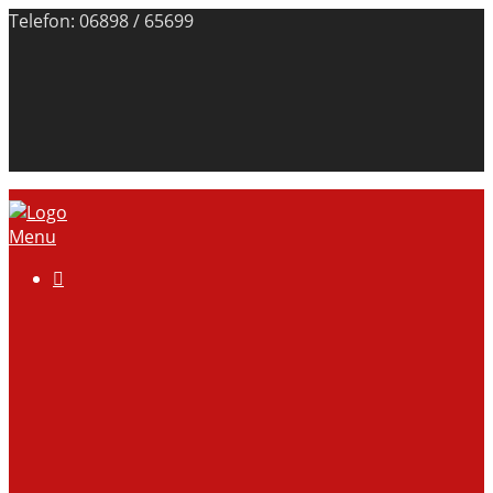
Telefon: 06898 / 65699
Menu

Über uns
Anlage
Vorstand
Mitgliedschaft
Kontodaten
Galerie