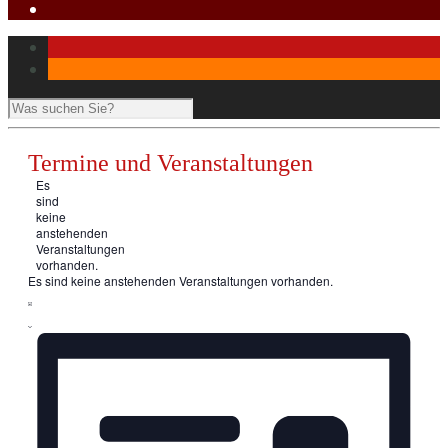
Termine und Veranstaltungen
Es
sind
keine
anstehenden
Veranstaltungen
vorhanden.
Es sind keine anstehenden Veranstaltungen vorhanden.
Ansichten-
Veranstaltung
Ansichten-
Liste
Navigation
Navigation