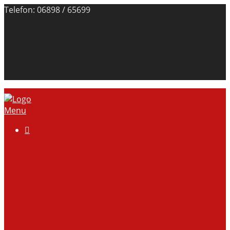
Telefon: 06898 / 65699
Menu

Über uns
Anlage
Vorstand
Mitgliedschaft
Kontodaten
Galerie