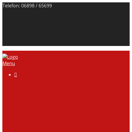
Telefon: 06898 / 65699
Menu

Über uns
Anlage
Vorstand
Mitgliedschaft
Kontodaten
Galerie