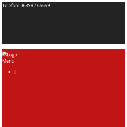
Telefon: 06898 / 65699
Menu

Über uns
Anlage
Vorstand
Mitgliedschaft
Kontodaten
Galerie