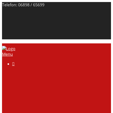
Telefon: 06898 / 65699
Menu

Über uns
Anlage
Vorstand
Mitgliedschaft
Kontodaten
Galerie