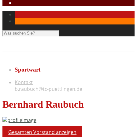
Sportwart
Kontakt
b.raubuch@tc-puettlingen.de
Bernhard Raubuch
Gesamten Vorstand anzeigen