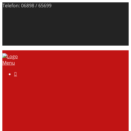
Telefon: 06898 / 65699
Menu

Über uns
Anlage
Vorstand
Mitgliedschaft
Kontodaten
Galerie