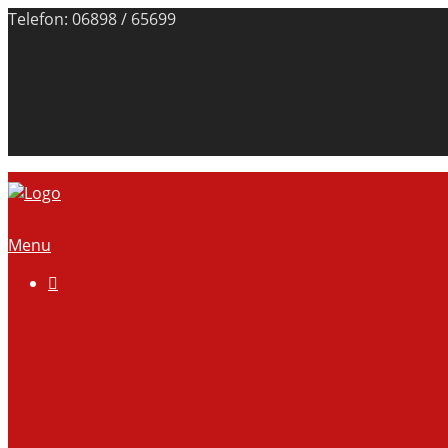
Telefon: 06898 / 65699
Menu

Über uns
Anlage
Vorstand
Mitgliedschaft
Kontodaten